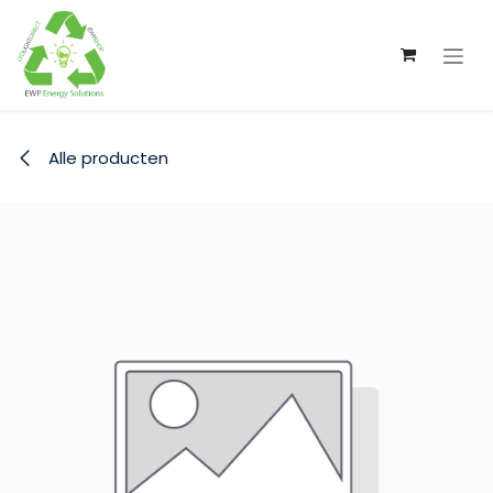
Overslaan naar inhoud
Alle producten