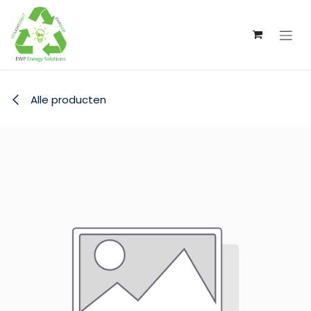
Overslaan naar inhoud
Alle producten