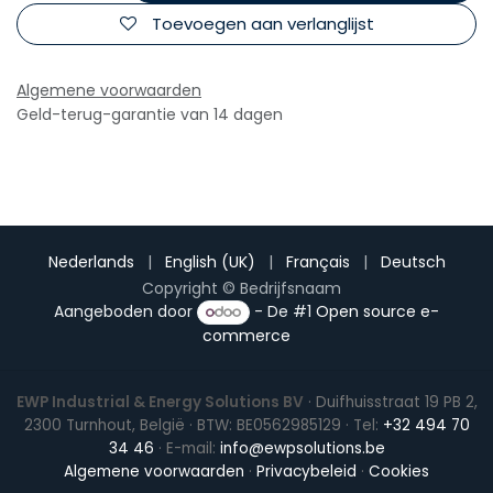
Toevoegen aan verlanglijst
Algemene voorwaarden
Geld-terug-garantie van 14 dagen
Nederlands
|
English (UK)
|
Français
|
Deutsch
Copyright © Bedrijfsnaam
Aangeboden door
- De #1
Open source e-
commerce
EWP Industrial & Energy Solutions BV
· Duifhuisstraat 19 PB 2,
2300 Turnhout, België · BTW: BE0562985129 · Tel:
+32 494 70
34 46
· E-mail:
info@ewpsolutions.be
Algemene voorwaarden
·
Privacybeleid
·
Cookies