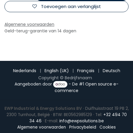
Toevoegen aan verlanglijst
Algemene voorwaarden
Geld-terug-garantie van 14 dagen
Nederlands
|
English (UK)
|
Français
|
Deutsch
Copyright © Bedrijfsnaam
Aangeboden door
- De #1
Open source e-
commerce
EWP Industrial & Energy Solutions BV
· Duifhuisstraat 19 PB 2,
2300 Turnhout, België · BTW: BE0562985129 · Tel:
+32 494 70
34 46
· E-mail:
info@ewpsolutions.be
Algemene voorwaarden
·
Privacybeleid
·
Cookies