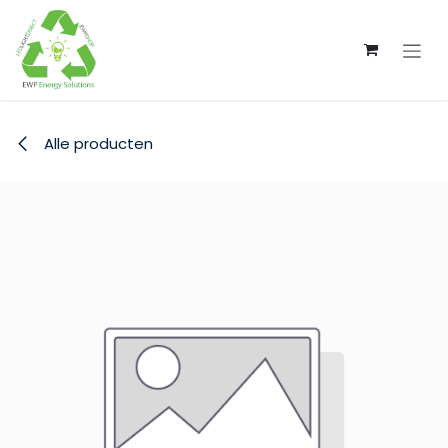
Overslaan naar inhoud
Alle producten