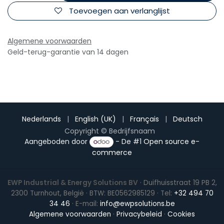
Toevoegen aan verlanglijst
Algemene voorwaarden
Geld-terug-garantie van 14 dagen
Nederlands
|
English (UK)
|
Français
|
Deutsch
Copyright © Bedrijfsnaam
Aangeboden door
- De #1
Open source e-
commerce
EWP Industrial & Energy Solutions BV
· Duifhuisstraat 19 PB 2,
2300 Turnhout, België · BTW: BE0562985129 · Tel:
+32 494 70
34 46
· E-mail:
info@ewpsolutions.be
Algemene voorwaarden
·
Privacybeleid
·
Cookies