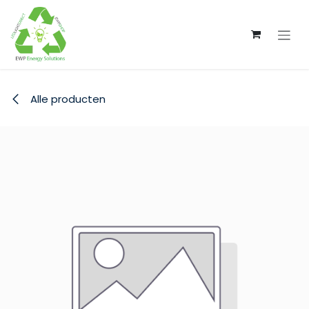
Overslaan naar inhoud
Alle producten